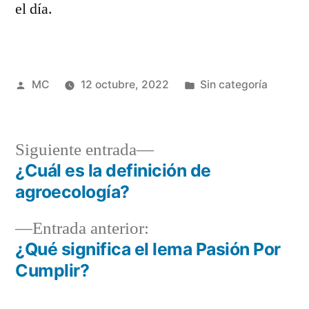
el día.
Publicado
Publicada
MC
12 octubre, 2022
Sin categoría
por
en
Siguiente
Siguiente entrada
entrada:
¿Cuál es la definición de
Navegación
agroecología?
de
Entrada
Entrada anterior:
entradas
anterior:
¿Qué significa el lema Pasión Por
Cumplir?