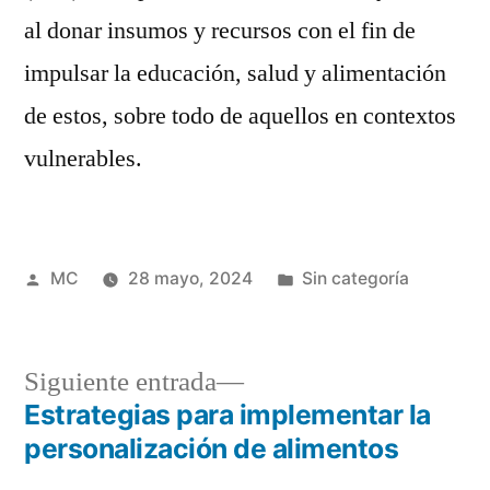
al donar insumos y recursos con el fin de
impulsar la educación, salud y alimentación
de estos, sobre todo de aquellos en contextos
vulnerables.
Publicado
Publicada
MC
28 mayo, 2024
Sin categoría
por
en
Siguiente
Siguiente entrada
entrada:
Estrategias para implementar la
Navegación
personalización de alimentos
de