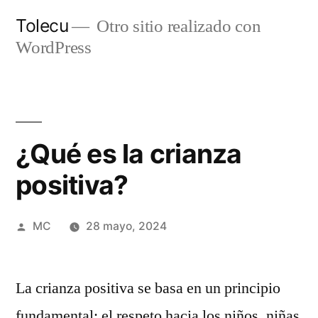
Ir
Tolecu
Otro sitio realizado con
al
WordPress
contenido
¿Qué es la crianza
positiva?
Publicado
MC
28 mayo, 2024
por
La crianza positiva se basa en un principio
fundamental: el respeto hacia los niños, niñas