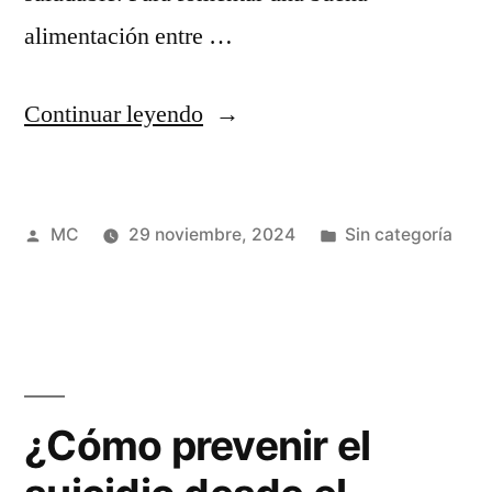
alimentación entre …
“¿Cómo
Continuar leyendo
pueden
las
Publicado
Publicada
MC
29 noviembre, 2024
Sin categoría
empresas
por
en
fomentar
una
alimentación
saludable
¿Cómo prevenir el
en