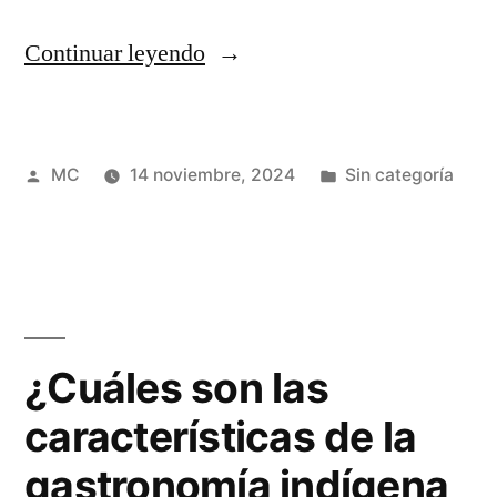
“¿Cuál
Continuar leyendo
es
la
Publicado
Publicada
MC
14 noviembre, 2024
Sin categoría
importancia
por
en
de
la
igualdad
salarial?”
¿Cuáles son las
características de la
gastronomía indígena