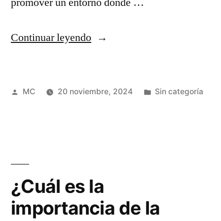
promover un entorno donde …
“¿Cómo
Continuar leyendo
prevenir
el
Publicado
Publicada
MC
20 noviembre, 2024
Sin categoría
suicidio
por
en
desde
el
entorno
laboral?”
¿Cuál es la
importancia de la