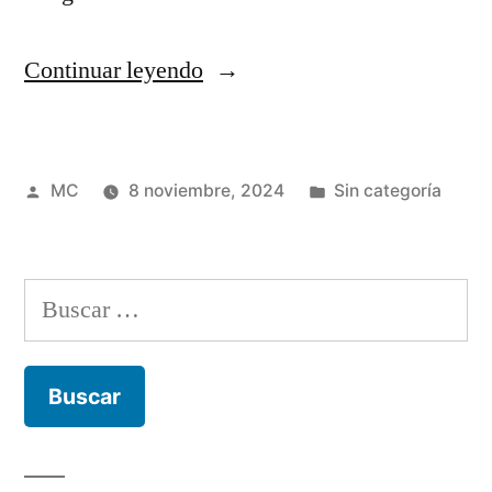
“¿Cuáles
Continuar leyendo
son
las
Publicado
Publicada
MC
8 noviembre, 2024
Sin categoría
características
por
en
de
la
Buscar:
gastronomía
indígena
mexicana?”