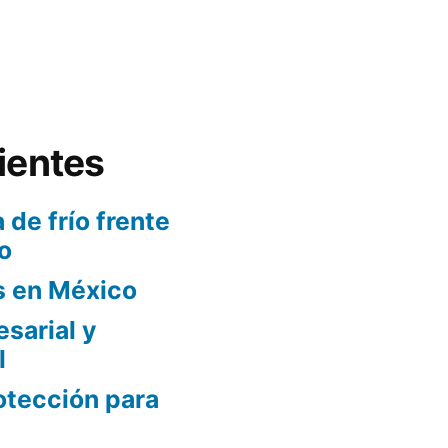
ientes
 de frío frente
o
s en México
sarial y
l
otección para