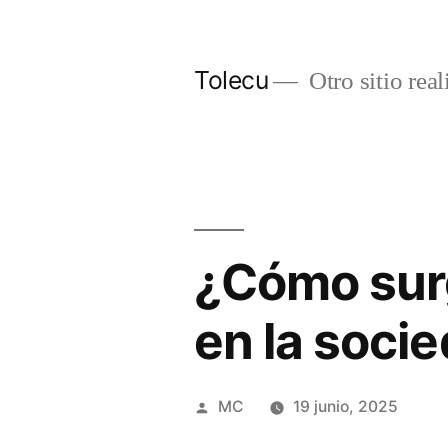
Ir
al
Tolecu
Otro sitio rea
contenido
¿Cómo surg
en la soci
Publicado
MC
19 junio, 2025
por