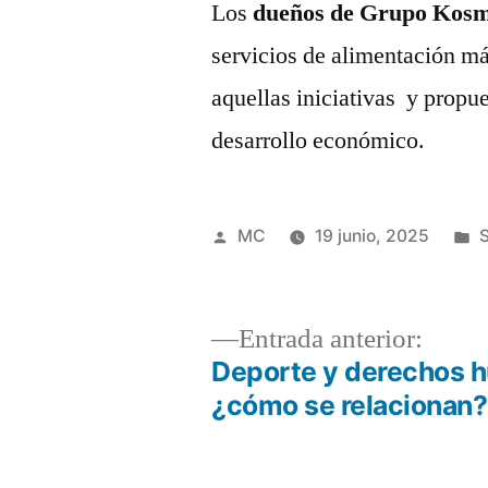
Los
dueños de Grupo Kos
servicios de alimentación m
aquellas iniciativas y propu
desarrollo económico.
Publicado
P
MC
19 junio, 2025
S
por
e
Entra
Entrada anterior:
anteri
Deporte y derechos 
Navegación
¿cómo se relacionan?
de