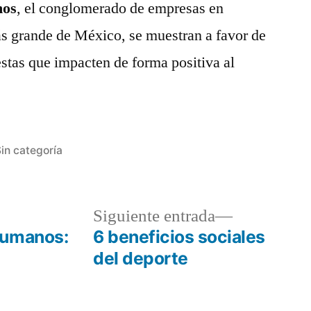
mos
, el conglomerado de empresas en
ás grande de México, se muestran a favor de
estas que impacten de forma positiva al
ublicada
in categoría
n
da
Siguiente
Siguiente entrada
or:
entrada:
humanos:
6 beneficios sociales
del deporte