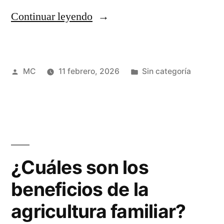
“Arroz:
Continuar leyendo
5
beneficios
Publicado
Publicada
MC
11 febrero, 2026
Sin categoría
de
por
en
su
consumo”
¿Cuáles son los
beneficios de la
agricultura familiar?