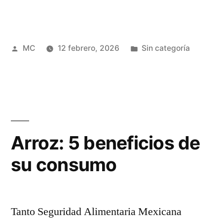
son
los
Publicado
Publicada
MC
12 febrero, 2026
Sin categoría
beneficios
por
en
empresariales
del
ahorro
de
Arroz: 5 beneficios de
energía?”
su consumo
Tanto Seguridad Alimentaria Mexicana