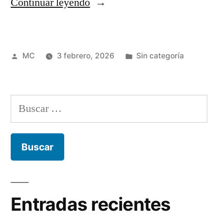
“¿Cuáles
Continuar leyendo
son
los
Publicado
Publicada
MC
3 febrero, 2026
Sin categoría
beneficios
por
en
de
la
Buscar:
agricultura
familiar?”
Entradas recientes