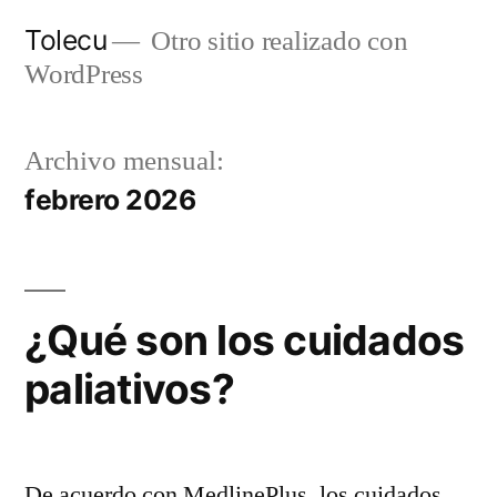
Ir
Tolecu
Otro sitio realizado con
al
WordPress
contenido
Archivo mensual:
febrero 2026
¿Qué son los cuidados
paliativos?
De acuerdo con MedlinePlus, los cuidados