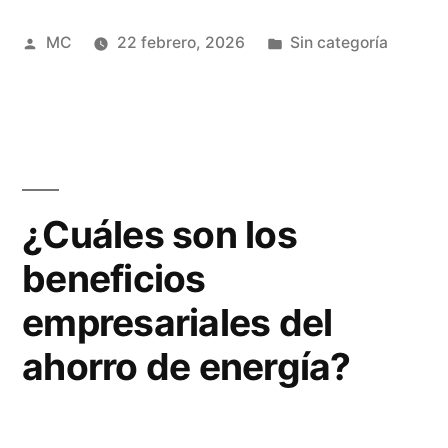
los
Publicado
Publicada
MC
22 febrero, 2026
Sin categoría
cuidados
por
en
paliativos?”
¿Cuáles son los
beneficios
empresariales del
ahorro de energía?