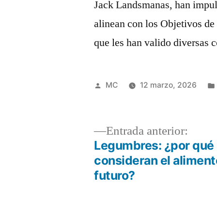
Jack Landsmanas, han impul
alinean con los Objetivos d
que les han valido diversas c
Publicado
MC
12 marzo, 2026
por
Entra
Entrada anterior:
anteri
Legumbres: ¿por qué
Navegación
consideran el aliment
futuro?
de