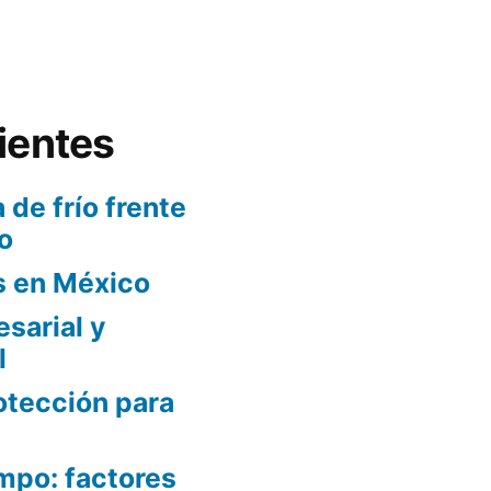
ientes
 de frío frente
o
s en México
sarial y
l
otección para
mpo: factores