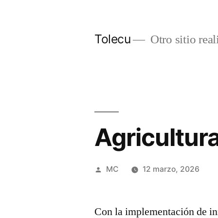
Ir
al
Tolecu
Otro sitio rea
contenido
Agricultura
Publicado
MC
12 marzo, 2026
por
Con la implementación de in