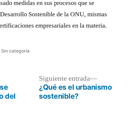
sado medidas en sus procesos que se
e Desarrollo Sostenible de la ONU, mismas
ertificaciones empresariales en la materia.
Publicada
Sin categoría
en
da
Siguiente
Siguiente entrada
or:
entrada:
 se
¿Qué es el urbanismo
o del
sostenible?