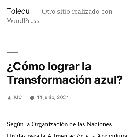
Ir
Tolecu
Otro sitio realizado con
al
WordPress
contenido
¿Cómo lograr la
Transformación azul?
Publicado
MC
14 junio, 2024
por
Según la Organización de las Naciones
Unidas para la Alimentación y la Agricultura