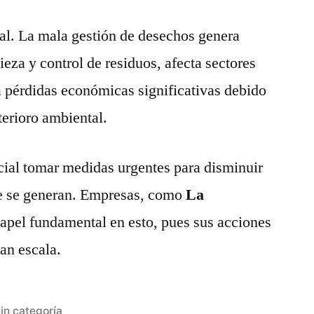
l. La mala gestión de desechos genera
ieza y control de residuos, afecta sectores
 pérdidas económicas significativas debido
terioro ambiental.
cial tomar medidas urgentes para disminuir
te se generan. Empresas, como
La
papel fundamental en esto, pues sus acciones
an escala.
ublicada
in categoría