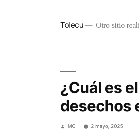
Ir
al
Tolecu
Otro sitio rea
contenido
¿Cuál es e
desechos e
Publicado
MC
2 mayo, 2025
por