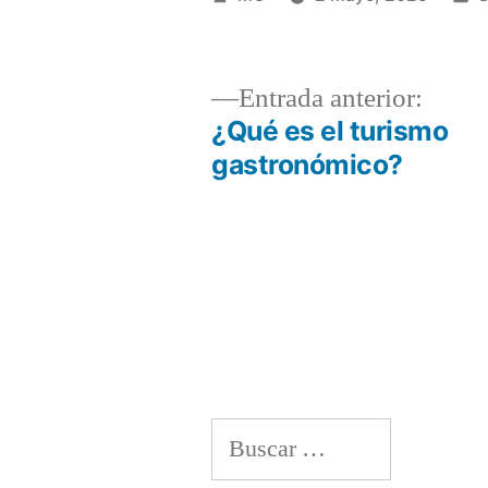
por
e
Entra
Entrada anterior:
anteri
¿Qué es el turismo
Navegación
gastronómico?
de
entradas
Buscar: