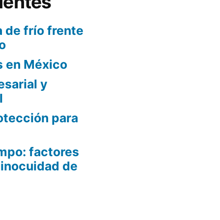
ientes
 de frío frente
o
s en México
sarial y
l
otección para
mpo: factores
 inocuidad de