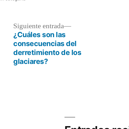
n
da
Siguiente
Siguiente entrada
or:
entrada:
¿Cuáles son las
consecuencias del
derretimiento de los
glaciares?