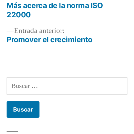
entrada:
Más acerca de la norma ISO
Navegación
22000
de
Entrada
Entrada anterior:
entradas
anterior:
Promover el crecimiento
Buscar: