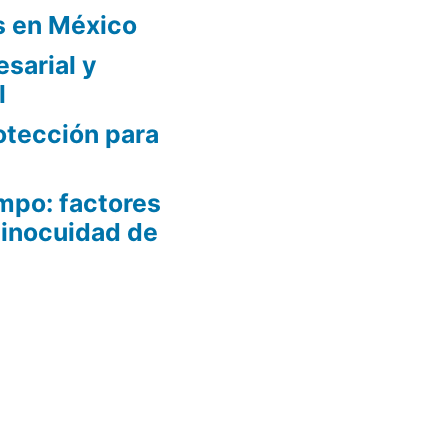
s en México
sarial y
l
otección para
mpo: factores
 inocuidad de