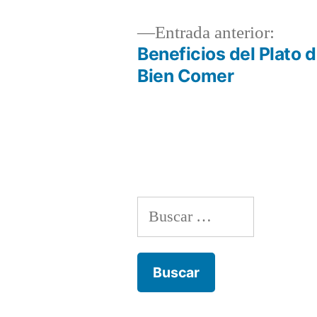
Entra
Entrada anterior:
anteri
Beneficios del Plato d
Navegación
Bien Comer
de
entradas
Buscar: