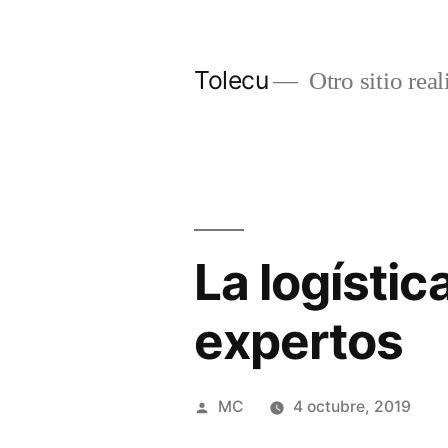
Ir
al
Tolecu
Otro sitio rea
contenido
La logístic
expertos
Publicado
MC
4 octubre, 2019
por