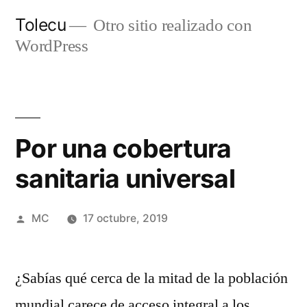
Ir
Tolecu
Otro sitio realizado con
al
WordPress
contenido
Por una cobertura
sanitaria universal
Publicado
MC
17 octubre, 2019
por
¿Sabías qué cerca de la mitad de la población
mundial carece de acceso integral a los