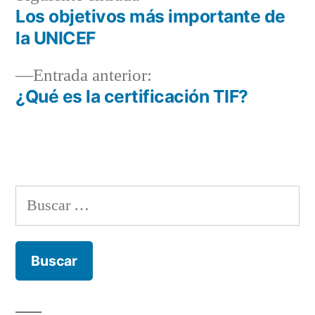
entrada:
Los objetivos más importante de
Navegación
la UNICEF
de
Entrada
Entrada anterior:
entradas
anterior:
¿Qué es la certificación TIF?
Buscar: