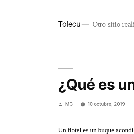
Ir
al
Tolecu
Otro sitio rea
contenido
¿Qué es un
Publicado
MC
10 octubre, 2019
por
Un flotel es un buque acond