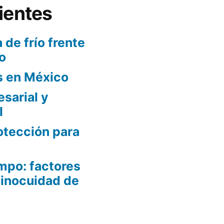
ientes
 de frío frente
o
s en México
sarial y
l
otección para
mpo: factores
 inocuidad de