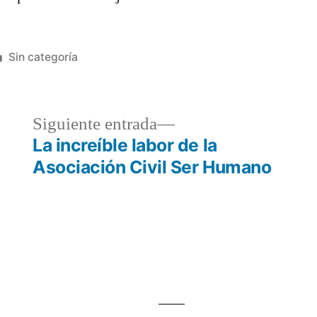
Publicada
Sin categoría
en
da
Siguiente
Siguiente entrada
or:
entrada:
La increíble labor de la
Asociación Civil Ser Humano