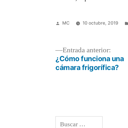
Publicado
MC
10 octubre, 2019
por
Entra
Entrada anterior:
anteri
¿Cómo funciona una
Navegación
cámara frigorífica?
de
entradas
Buscar: