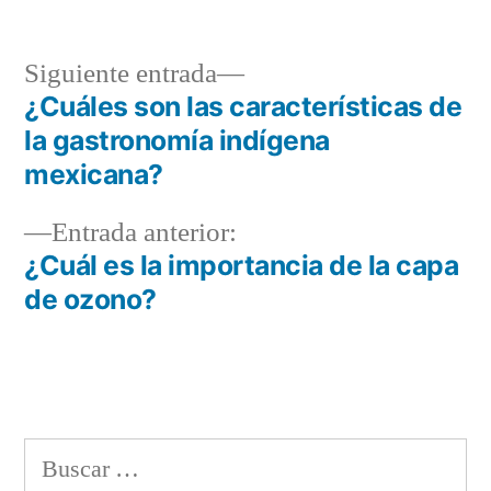
Siguiente
Siguiente entrada
entrada:
¿Cuáles son las características de
Navegación
la gastronomía indígena
de
mexicana?
entradas
Entrada
Entrada anterior:
anterior:
¿Cuál es la importancia de la capa
de ozono?
Buscar: