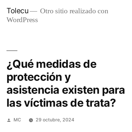
Ir
Tolecu
Otro sitio realizado con
al
WordPress
contenido
¿Qué medidas de
protección y
asistencia existen para
las víctimas de trata?
Publicado
MC
29 octubre, 2024
por