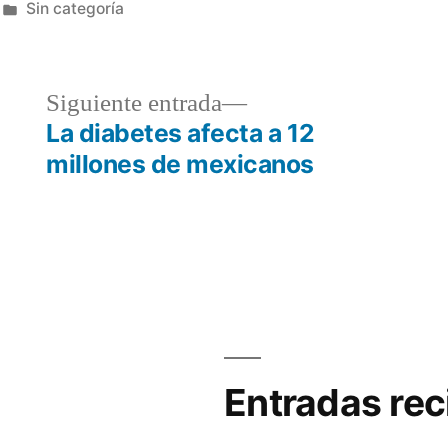
Publicada
Sin categoría
en
da
Siguiente
Siguiente entrada
or:
entrada:
La diabetes afecta a 12
millones de mexicanos
Entradas rec