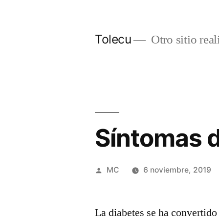
Ir
al
Tolecu
Otro sitio rea
contenido
Síntomas d
Publicado
MC
6 noviembre, 2019
por
La diabetes se ha convertido