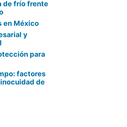
 de frío frente
o
s en México
sarial y
l
otección para
mpo: factores
 inocuidad de