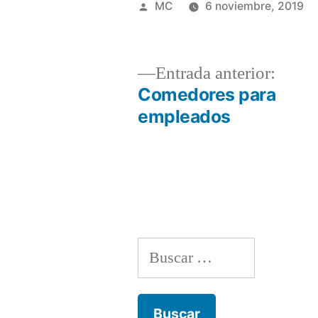
Publicado
MC
6 noviembre, 2019
por
Entra
Entrada anterior:
anteri
Comedores para
Navegación
empleados
de
entradas
Buscar: