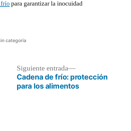
frío
para garantizar la inocuidad
ublicada
in categoría
n
da
Siguiente
Siguiente entrada
or:
entrada:
Cadena de frío: protección
para los alimentos