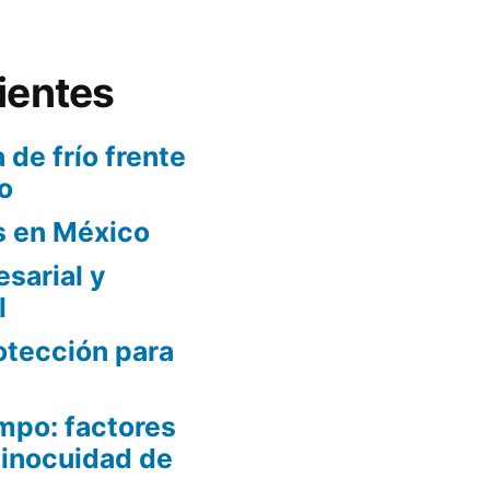
ientes
 de frío frente
o
s en México
sarial y
l
otección para
mpo: factores
 inocuidad de