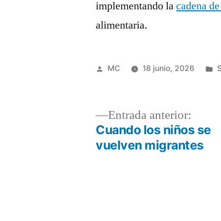
implementando la
cadena de 
alimentaria.
Publicado
P
MC
18 junio, 2026
S
por
e
Entra
Entrada anterior:
anteri
Cuando los niños se
Navegación
vuelven migrantes
de
entradas