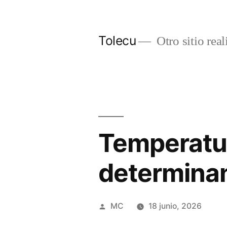
Ir
al
Tolecu
Otro sitio rea
contenido
Temperatur
determinan
Publicado
MC
18 junio, 2026
por