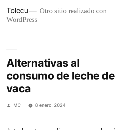
Ir
Tolecu
Otro sitio realizado con
al
WordPress
contenido
Alternativas al
consumo de leche de
vaca
Publicado
MC
8 enero, 2024
por