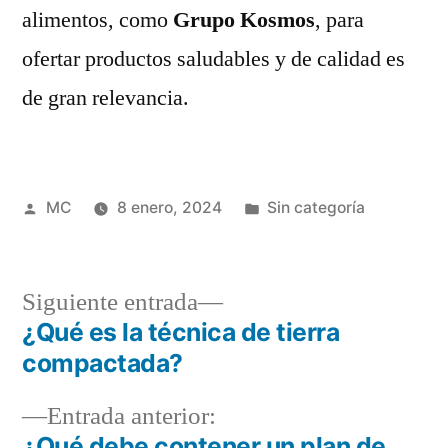
alimentos, como
Grupo Kosmos
, para
ofertar productos saludables y de calidad es
de gran relevancia.
Publicado
Publicada
MC
8 enero, 2024
Sin categoría
por
en
Siguiente
Siguiente entrada
entrada:
¿Qué es la técnica de tierra
Navegación
compactada?
de
Entrada
Entrada anterior:
entradas
anterior:
¿Qué debe contener un plan de