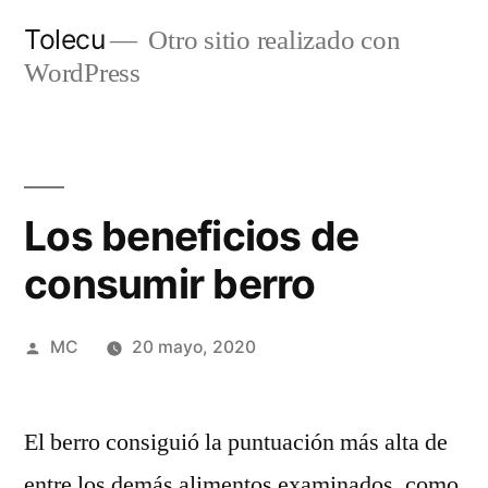
Ir
Tolecu
Otro sitio realizado con
al
WordPress
contenido
Los beneficios de
consumir berro
Publicado
MC
20 mayo, 2020
por
El berro consiguió la puntuación más alta de
entre los demás alimentos examinados, como