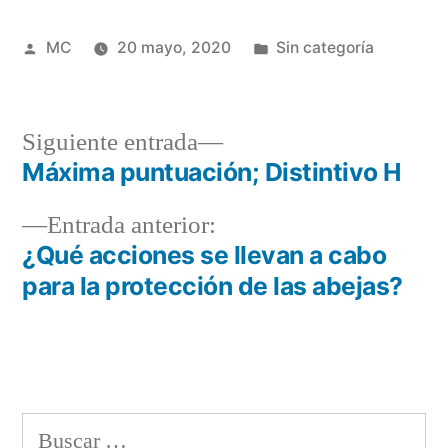
Publicado
Publicada
MC
20 mayo, 2020
Sin categoría
por
en
Siguiente
Siguiente entrada
entrada:
Máxima puntuación; Distintivo H
Navegación
Entrada
Entrada anterior:
de
anterior:
¿Qué acciones se llevan a cabo
entradas
para la protección de las abejas?
Buscar: