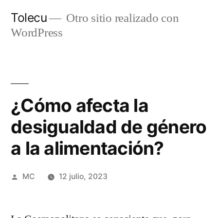
Ir
Tolecu
Otro sitio realizado con
al
WordPress
contenido
¿Cómo afecta la
desigualdad de género
a la alimentación?
Publicado
MC
12 julio, 2023
por