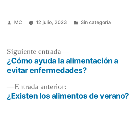
Publicado
Publicada
MC
12 julio, 2023
Sin categoría
por
en
Siguiente
Siguiente entrada
entrada:
¿Cómo ayuda la alimentación a
Navegación
evitar enfermedades?
de
Entrada
Entrada anterior:
entradas
anterior:
¿Existen los alimentos de verano?